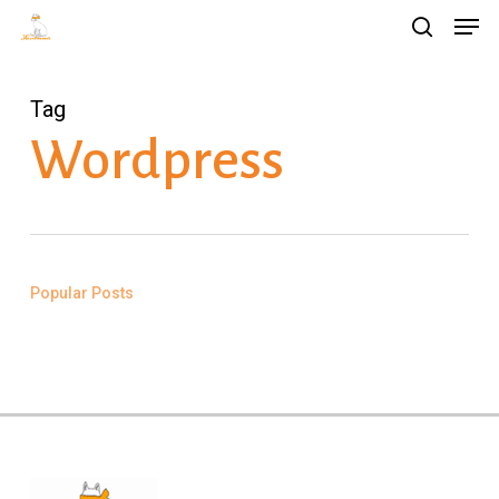
Men
Skip
Menu
search
to
main
Tag
content
Wordpress
Popular Posts