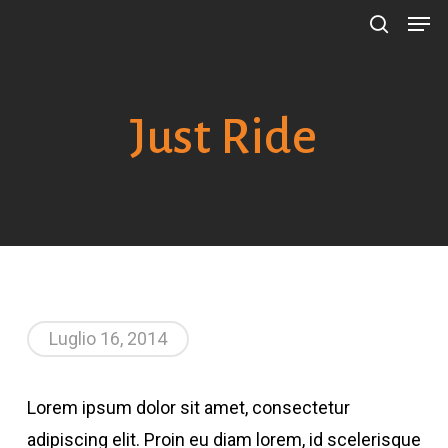
Men
Skip
Menu
search
to
main
content
Just Ride
Luglio 16, 2014
Lorem ipsum dolor sit amet, consectetur
adipiscing elit. Proin eu diam lorem, id scelerisque